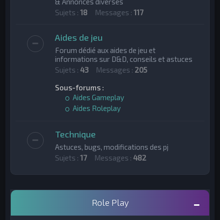
& Annonces diverses
h
Sujets :
18
Messages :
117
e
Aides de jeu
r
Forum dédié aux aides de jeu et
informations sur D&D, conseils et astuces
Sujets :
43
Messages :
205
Sous-forums :
Aides Gameplay
Aides Roleplay
Technique
Astuces, bugs, modifications des pj
Sujets :
17
Messages :
482
Role Play