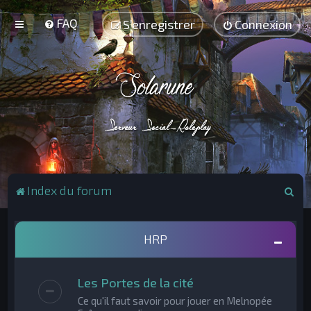
FAQ
S’enregistrer
Connexion
R
Index du forum
e
c
HRP
h
e
Les Portes de la cité
r
Ce qu'il faut savoir pour jouer en Melnopée
c