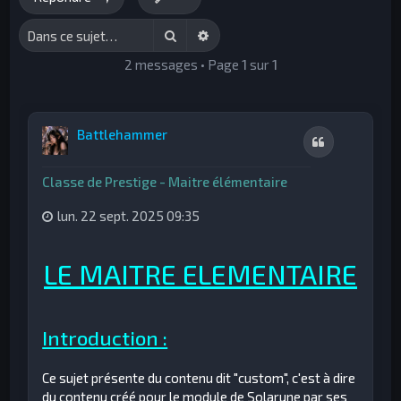
h
Rechercher
Recherche avancée
e
2 messages • Page
1
sur
1
r
Battlehammer
Citation
Classe de Prestige - Maitre élémentaire
lun. 22 sept. 2025 09:35
LE MAITRE ELEMENTAIRE
Introduction :
Ce sujet présente du contenu dit "custom", c'est à dire
du contenu créé pour le module de Solarune par ses