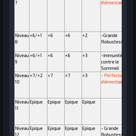
7
élémentaire
Niveau
+6/+1
+6
+6
+2
-Grande
8
Robustesse II
Niveau
+6/+1
+6
+6
+3
-Immunité
9
contre le
Sommeil
Niveau
+7/+2
+7
+7
+3
- Perfection
10
élémentaire
Niveau
Epique
Epique
Epique
Epique
-
11
Niveau
Epique
Epique
Epique
Epique
- Grande
12
Robustesse III