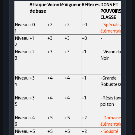
Attaque
Volonté
Vigueur
Réflexes
DONS ET
de base
POUVOIRS DE
CLASSE
Niveau
+0
+2
+2
+0
- Spécialisation
1
élémentaire
Niveau
+1
+3
+3
+0
-
2
Niveau
+2
+3
+3
+1
- Vision dans le
3
Noir
Niveau
+3
+4
+4
+1
-Grande
4
Robustesse I
Niveau
+3
+4
+4
+1
-Résistance au
5
poison
Niveau
+4
+5
+5
+2
- Domaine
6
élémentaire
Niveau
+5
+5
+5
+2
- Solidité