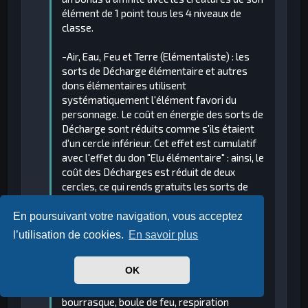
élément de 1 point tous les 4 niveaux de
classe.
-Air, Eau, Feu et Terre (Elémentaliste) : les
sorts de Décharge élémentaire et autres
dons élémentaires utilisent
systématiquement l'élément favori du
personnage. Le coût en énergie des sorts de
Décharge sont réduits comme s'ils étaient
d'un cercle inférieur. Cet effet est cumulatif
avec l'effet du don "Elu élémentaire" : ainsi, le
coût des Décharges est réduit de deux
cercles, ce qui rends gratuits les sorts de
premier cercle.
Enfin, certains de leurs sorts sont
En poursuivant votre navigation, vous acceptez
également altérés pour correspondre à leur
l’utilisation de cookies.
En savoir plus
élément (ex: arme de feu, bouclier
élémentaire, brandons de feu, éclairs, cône
OK
de froid, souffle d'acide...) ou deviennent
tout simplement inutilisables (ex:
bourrasque, boule de feu, respiration