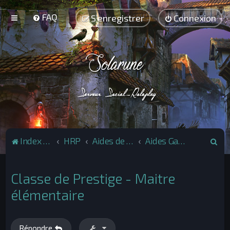
FAQ
S’enregistrer
Connexion
R
Index du forum
HRP
Aides de jeu
Aides Gameplay
e
c
Classe de Prestige - Maitre
h
élémentaire
e
r
c
Répondre