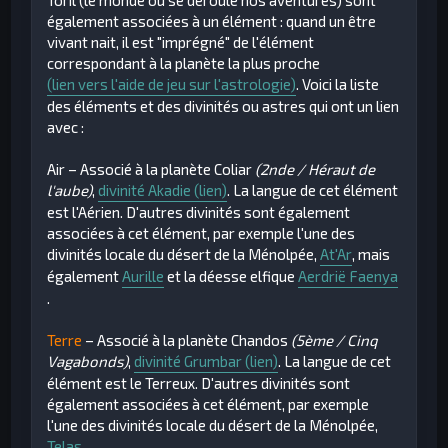
également associées à un élément : quand un être
vivant nait, il est "imprégné" de l'élément
correspondant à la planète la plus proche
(lien vers l'aide de jeu sur l'astrologie)
. Voici la liste
des éléments et des divinités ou astres qui ont un lien
avec :
Air
– Associé à la planète Coliar
(2nde / Héraut de
l'aube)
,
divinité Akadie (lien)
. La langue de cet élément
est l'Aérien. D'autres divinités sont également
associées à cet élément, par exemple l'une des
divinités locale du désert de la Ménolpée,
At'Ar
, mais
également
Aurille
et la déesse elfique
Aerdrië Faenya
.
Terre
– Associé à la planète Chandos
(5ème / Cinq
Vagabonds)
,
divinité Grumbar (lien)
. La langue de cet
élément est le Terreux. D'autres divinités sont
également associées à cet élément, par exemple
l'une des divinités locale du désert de la Ménolpée,
Telas
.