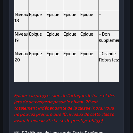
Niveau
Epique
Epique
Epique
Epique
-
18
Niveau
Epique
Epique
Epique
Epique
- Don
19
supplémentaire
Niveau
Epique
Epique
Epique
Epique
- Grande
20
Robustesse V
Epique : la progression de l'attaque de base et des
jets de sauvegarde passé le niveau 20 est
totalement indépendante de la classe (hors, vous
ne pouvez prendre que 10 niveaux de cette classe
avant le niveau 21, classe de prestige oblige).
*NLSP :
Niveau de Lanceur de Sorts Profanes.