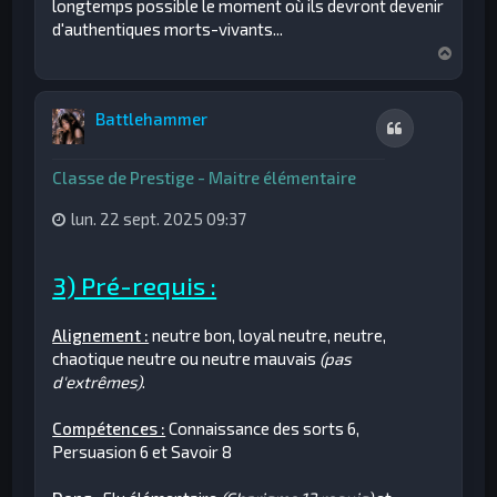
longtemps possible le moment où ils devront devenir
d'authentiques morts-vivants...
H
a
u
t
Battlehammer
Citation
Classe de Prestige - Maitre élémentaire
lun. 22 sept. 2025 09:37
3) Pré-requis :
Alignement :
neutre bon, loyal neutre, neutre,
chaotique neutre ou neutre mauvais
(pas
d'extrêmes)
.
Compétences :
Connaissance des sorts 6,
Persuasion 6 et Savoir 8