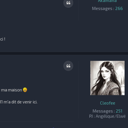
Akamana
Citation
Messages :
266
i !
Citation
er ma maison
 m'a dit de venir ici.
Cleofee
Messages :
251
PJ :
Angélique/Elwë