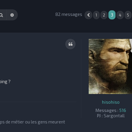
82 messages
Rechercher
Recherche avancée
3
1
2
4
5
Précédente
Citation
ping ?
hisohiso
Messages :
516
PJ :
Sargontall
orps de métier ou les gens meurent