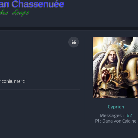
lan Chassenuée
 des Loups
Citation
iconia, merci
Cyprien
Messages :
162
PJ :
Dana von Caidine