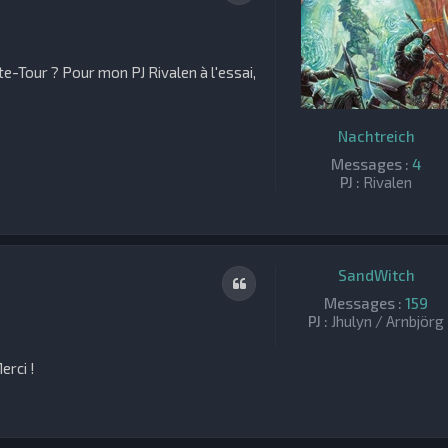
e-Tour ? Pour mon PJ Rivalen à l'essai,
Nachtreich
Messages :
4
PJ :
Rivalen
SandWitch
Citation
Messages :
159
PJ :
Jhulyn / Arnbjörg
erci !