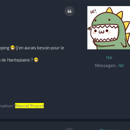
Citation
apping
(j'en aurais besoin pour le
Iso
m de Hanteplaine ?
Messages :
40
ation."
Marcel Proust