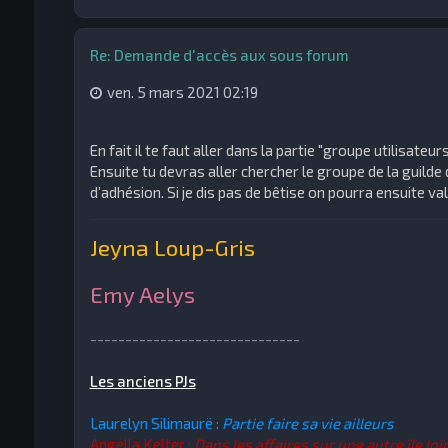
Re: Demande d'accès aux sous forum
ven. 5 mars 2021 02:19
En fait il te faut aller dans la partie "groupe utilisateur
Ensuite tu devras aller chercher le groupe de la guil
d’adhésion. Si je dis pas de bêtise on pourra ensuite 
Jeyna Loup-Gris
Emy Aelys
------------------------------
Les anciens PJs
Laurelyn Silimaurë :
Partie faire sa vie ailleurs
Angella Kelter :
Dans les affaires sur une autre île loi