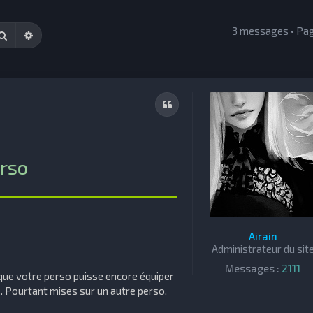
3 messages • Pa
Rechercher
Recherche avancée
Citation
erso
______________________
Airain
Administrateur du sit
Messages :
2111
e que votre perso puisse encore équiper
le. Pourtant mises sur un autre perso,