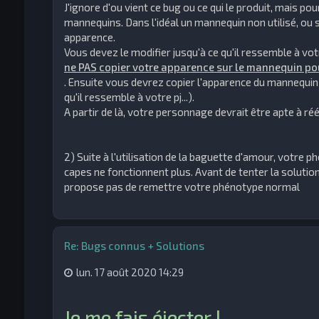
J'ignore d'ou vient ce bug ou ce qui le produit, mais pour
mannequins. Dans l'idéal un mannequin non utilisé, ou 
apparence.
Vous devez le modifier jusqu'à ce qu'il ressemble à v
ne PAS copier votre apparence sur le mannequin pou
. Ensuite vous devrez copier l'apparence du mannequin 
qu'il ressemble à votre pj...).
A partir de là, votre personnage devrait être apte à ré
2) Suite à l'utilisation de la baguette d'amour, votre 
capes ne fonctionnent plus. Avant de tenter la solution 
propose pas de remettre votre phénotype normal
Re: Bugs connus + Solutions
lun. 17 août 2020 14:29
Je me fais éjecter !