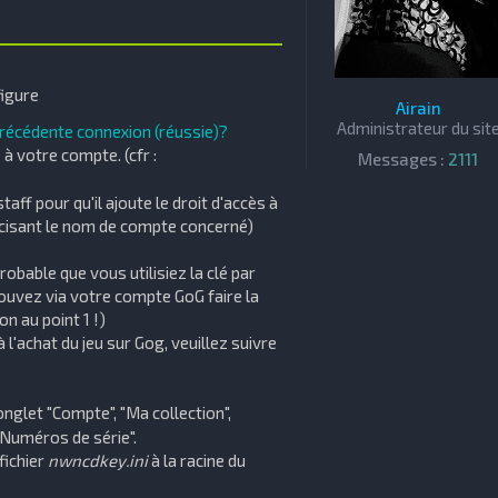
______________________
figure
Airain
Administrateur du sit
précédente connexion (réussie)?
 à votre compte. (cfr :
Messages :
2111
taff pour qu'il ajoute le droit d'accès à
récisant le nom de compte concerné)
robable que vous utilisiez la clé par
uvez via votre compte GoG faire la
n au point 1 !)
à l'achat du jeu sur Gog, veuillez suivre
'onglet "Compte", "Ma collection",
"Numéros de série".
fichier
nwncdkey.ini
à la racine du