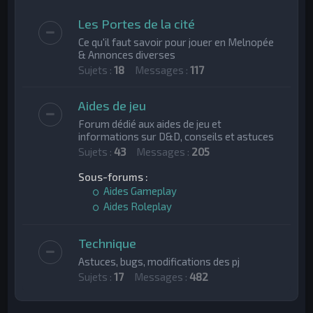
h
Les Portes de la cité
e
Ce qu'il faut savoir pour jouer en Melnopée
r
& Annonces diverses
Sujets :
18
Messages :
117
Aides de jeu
Forum dédié aux aides de jeu et
informations sur D&D, conseils et astuces
Sujets :
43
Messages :
205
Sous-forums :
Aides Gameplay
Aides Roleplay
Technique
Astuces, bugs, modifications des pj
Sujets :
17
Messages :
482