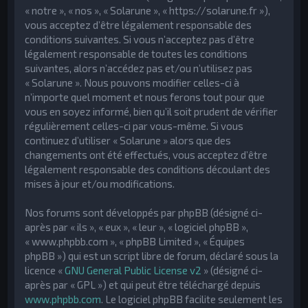
« notre », « nos », « Solarune », « https://solarune.fr »),
h
vous acceptez d’être légalement responsable des
e
conditions suivantes. Si vous n’acceptez pas d’être
r
légalement responsable de toutes les conditions
suivantes, alors n’accédez pas et/ou n’utilisez pas
« Solarune ». Nous pouvons modifier celles-ci à
n’importe quel moment et nous ferons tout pour que
vous en soyez informé, bien qu’il soit prudent de vérifier
régulièrement celles-ci par vous-même. Si vous
continuez d’utiliser « Solarune » alors que des
changements ont été effectués, vous acceptez d’être
légalement responsable des conditions découlant des
mises à jour et/ou modifications.
Nos forums sont développés par phpBB (désigné ci-
après par « ils », « eux », « leur », « logiciel phpBB »,
« www.phpbb.com », « phpBB Limited », « Équipes
phpBB ») qui est un script libre de forum, déclaré sous la
licence «
GNU General Public License v2
» (désigné ci-
après par « GPL ») et qui peut être téléchargé depuis
www.phpbb.com
. Le logiciel phpBB facilite seulement les