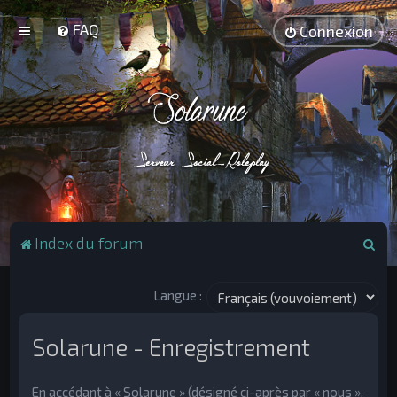
FAQ
Connexion
R
Index du forum
e
c
Langue :
h
e
Solarune - Enregistrement
r
c
En accédant à « Solarune » (désigné ci-après par « nous »,