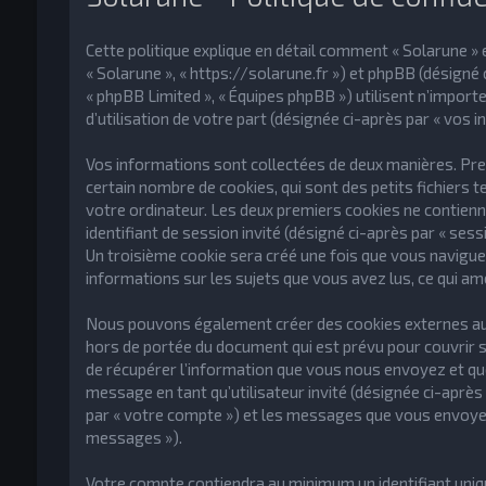
Cette politique explique en détail comment « Solarune » et
« Solarune », « https://solarune.fr ») et phpBB (désigné ci
« phpBB Limited », « Équipes phpBB ») utilisent n’import
d’utilisation de votre part (désignée ci-après par « vos i
Vos informations sont collectées de deux manières. Prem
certain nombre de cookies, qui sont des petits fichiers 
votre ordinateur. Les deux premiers cookies ne contiennen
identifiant de session invité (désigné ci-après par « ses
Un troisième cookie sera créé une fois que vous naviguere
informations sur les sujets que vous avez lus, ce qui am
Nous pouvons également créer des cookies externes au lo
hors de portée du document qui est prévu pour couvrir 
de récupérer l’information que vous nous envoyez et que n
message en tant qu’utilisateur invité (désignée ci-après 
par « votre compte ») et les messages que vous envoyez 
messages »).
Votre compte contiendra au minimum un identifiant uniqu