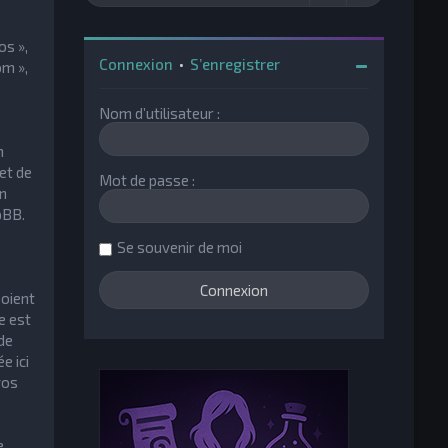
os »,
Connexion
•
S’enregistrer
om »,
Nom d’utilisateur :
n
et de
Mot de passe :
un
pBB.
Se souvenir de moi
soient
e est
de
e ici
vos
e