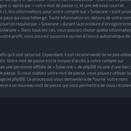
gné ci-après par « votre mot de passe »), et une adresse courriel
iel »). Vos informations pour votre compte sur « Solarune » sont pro
s le pays qui nous héberge. Toute information en-dehors de votre no
 courriel requise par « Solarune » durant la procédure d’enregistreme
« Solarune ». Dans tous les cas, vous pouvez choisir quelle informatio
votre profil, vous pouvez souscrire ou non à l’envoi automatique de
n qu’il soit sécurisé. Cependant, il est recommandé de ne pas utilise
nts. Votre mot de passe est le moyen d’accès à votre compte sur
s une personne affiliée de « Solarune », de phpBB ou une d’une tierc
 passe. Si vous oubliez votre mot de passe, vous pouvez utiliser la
e logiciel phpBB. Ce processus vous demandera de fournir votre nom
 générera un nouveau mot de passe qui vous permettra de vous reconne