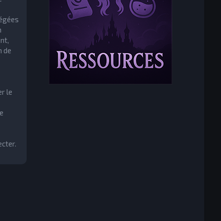
tégées
m
nt,
n de
r le
e
cter.