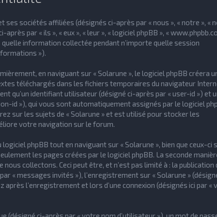
 ses sociétés affiliées (désignés ci-après par « nous », « notre », « n
-après par « ils », « eux », « leur », « logiciel phpBB », « www.phpbb.c
e quelle information collectée pendant n’importe quelle session
nformations »).
ièrement, en naviguant sur « Solarune », le logiciel phpBB créera u
textes téléchargés dans les fichiers temporaires du navigateur Intern
t qu’un identifiant utilisateur (désigné ci-après par « user-id ») et 
sion-id »), qui vous sont automatiquement assignés par le logiciel ph
z sur les sujets de « Solarune » et est utilisé pour stocker les
éliore votre navigation sur le forum.
giciel phpBB tout en naviguant sur « Solarune », bien que ceux-ci 
seulement les pages créées par le logiciel phpBB. La seconde manièr
ous collectons. Ceci peut être, et n’est pas limité à : la publication 
par « messages invités »), l’enregistrement sur « Solarune » (désigné
après l’enregistrement et lors d’une connexion (désignés ici par « 
e (désigné ci-après par « votre nom d’utilisateur »), un mot de pass