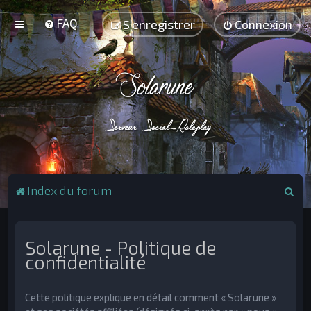
FAQ
S’enregistrer
Connexion
R
Index du forum
e
c
Solarune - Politique de
h
confidentialité
e
r
Cette politique explique en détail comment « Solarune »
c