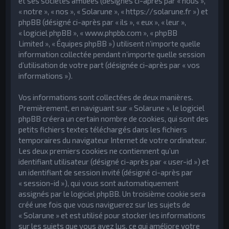
et ses sociétés affiliées (désignés ci-après par « nous »,
h
« notre », « nos », « Solarune », « https://solarune.fr ») et
phpBB (désigné ci-après par « ils », « eux », « leur »,
e
« logiciel phpBB », « www.phpbb.com », « phpBB
r
Limited », « Équipes phpBB ») utilisent n’importe quelle
information collectée pendant n’importe quelle session
d’utilisation de votre part (désignée ci-après par « vos
informations »).
Vos informations sont collectées de deux manières.
Premièrement, en naviguant sur « Solarune », le logiciel
phpBB créera un certain nombre de cookies, qui sont des
petits fichiers textes téléchargés dans les fichiers
temporaires du navigateur Internet de votre ordinateur.
Les deux premiers cookies ne contiennent qu’un
identifiant utilisateur (désigné ci-après par « user-id ») et
un identifiant de session invité (désigné ci-après par
« session-id »), qui vous sont automatiquement
assignés par le logiciel phpBB. Un troisième cookie sera
créé une fois que vous naviguerez sur les sujets de
« Solarune » et est utilisé pour stocker les informations
sur les sujets que vous avez lus, ce qui améliore votre