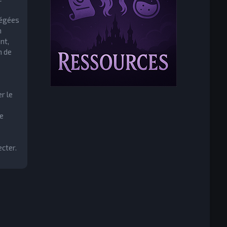
tégées
m
nt,
n de
r le
e
cter.