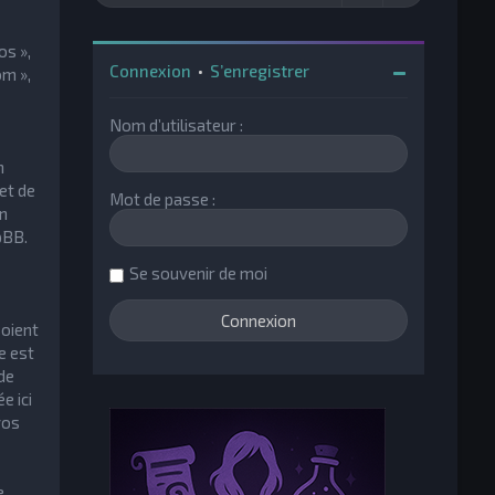
os »,
Connexion
•
S’enregistrer
om »,
Nom d’utilisateur :
n
et de
Mot de passe :
un
pBB.
Se souvenir de moi
soient
e est
de
e ici
vos
e