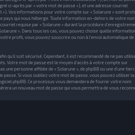
gné ci-après par « votre mot de passe »), et une adresse courriel
iel »). Vos informations pour votre compte sur « Solarune » sont pro
s le pays qui nous héberge. Toute information en-dehors de votre no
 courriel requise par « Solarune » durant la procédure d’enregistreme
« Solarune ». Dans tous les cas, vous pouvez choisir quelle informatio
votre profil, vous pouvez souscrire ou non à l’envoi automatique de
n qu’il soit sécurisé. Cependant, il est recommandé de ne pas utilise
nts. Votre mot de passe est le moyen d’accès à votre compte sur
s une personne affiliée de « Solarune », de phpBB ou une d’une tierc
 passe. Si vous oubliez votre mot de passe, vous pouvez utiliser la
e logiciel phpBB. Ce processus vous demandera de fournir votre nom
 générera un nouveau mot de passe qui vous permettra de vous reconne