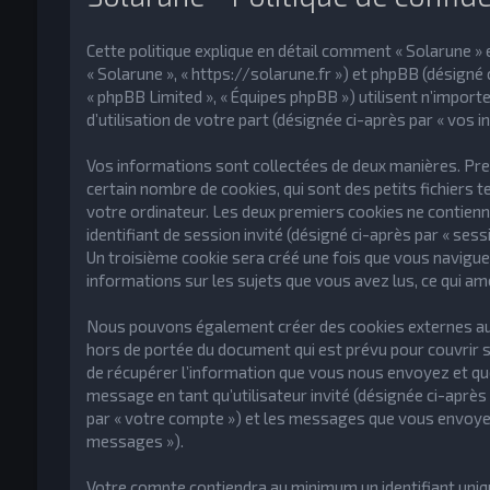
Cette politique explique en détail comment « Solarune » et
« Solarune », « https://solarune.fr ») et phpBB (désigné ci
« phpBB Limited », « Équipes phpBB ») utilisent n’import
d’utilisation de votre part (désignée ci-après par « vos i
Vos informations sont collectées de deux manières. Prem
certain nombre de cookies, qui sont des petits fichiers 
votre ordinateur. Les deux premiers cookies ne contiennen
identifiant de session invité (désigné ci-après par « ses
Un troisième cookie sera créé une fois que vous naviguere
informations sur les sujets que vous avez lus, ce qui am
Nous pouvons également créer des cookies externes au lo
hors de portée du document qui est prévu pour couvrir 
de récupérer l’information que vous nous envoyez et que n
message en tant qu’utilisateur invité (désignée ci-après 
par « votre compte ») et les messages que vous envoyez 
messages »).
Votre compte contiendra au minimum un identifiant uniqu