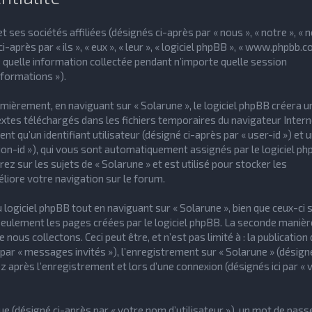
 ses sociétés affiliées (désignés ci-après par « nous », « notre », « n
-après par « ils », « eux », « leur », « logiciel phpBB », « www.phpbb.c
e quelle information collectée pendant n’importe quelle session
nformations »).
ièrement, en naviguant sur « Solarune », le logiciel phpBB créera u
textes téléchargés dans les fichiers temporaires du navigateur Intern
t qu’un identifiant utilisateur (désigné ci-après par « user-id ») et 
sion-id »), qui vous sont automatiquement assignés par le logiciel ph
z sur les sujets de « Solarune » et est utilisé pour stocker les
éliore votre navigation sur le forum.
giciel phpBB tout en naviguant sur « Solarune », bien que ceux-ci 
seulement les pages créées par le logiciel phpBB. La seconde manièr
ous collectons. Ceci peut être, et n’est pas limité à : la publication 
par « messages invités »), l’enregistrement sur « Solarune » (désigné
après l’enregistrement et lors d’une connexion (désignés ici par « 
e (désigné ci-après par « votre nom d’utilisateur »), un mot de pass