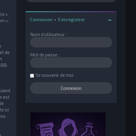
os »,
Connexion
•
S’enregistrer
om »,
Nom d’utilisateur :
n
et de
Mot de passe :
un
pBB.
Se souvenir de moi
soient
e est
de
e ici
vos
e