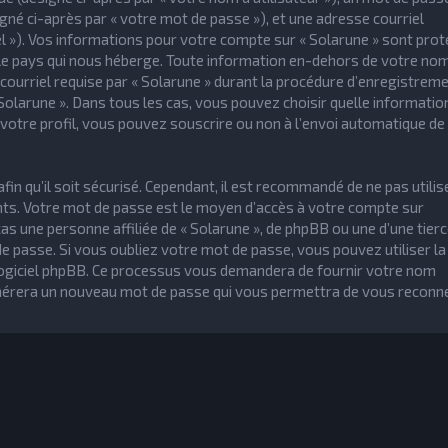
gné ci-après par « votre mot de passe »), et une adresse courriel
iel »). Vos informations pour votre compte sur « Solarune » sont pro
s le pays qui nous héberge. Toute information en-dehors de votre no
 courriel requise par « Solarune » durant la procédure d’enregistreme
« Solarune ». Dans tous les cas, vous pouvez choisir quelle informatio
votre profil, vous pouvez souscrire ou non à l’envoi automatique de
n qu’il soit sécurisé. Cependant, il est recommandé de ne pas utilise
nts. Votre mot de passe est le moyen d’accès à votre compte sur
s une personne affiliée de « Solarune », de phpBB ou une d’une tierc
 passe. Si vous oubliez votre mot de passe, vous pouvez utiliser la
e logiciel phpBB. Ce processus vous demandera de fournir votre nom
 générera un nouveau mot de passe qui vous permettra de vous reconne