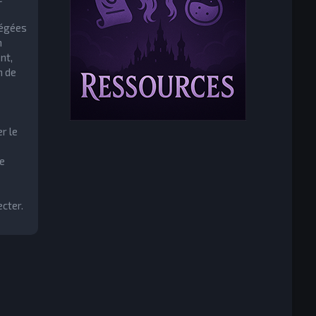
tégées
m
nt,
n de
r le
e
cter.