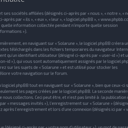
 ses sociétés affiliées (désignés ci-après par « nous », « notre », « n
-après par « ils », « eux », « leur », « logiciel phpBB », « www.phpbb.c
e quelle information collectée pendant n’importe quelle session
nformations »).
ièrement, en naviguant sur « Solarune », le logiciel phpBB créera u
textes téléchargés dans les fichiers temporaires du navigateur Intern
t qu’un identifiant utilisateur (désigné ci-après par « user-id ») et 
sion-id »), qui vous sont automatiquement assignés par le logiciel ph
z sur les sujets de « Solarune » et est utilisé pour stocker les
éliore votre navigation sur le forum.
giciel phpBB tout en naviguant sur « Solarune », bien que ceux-ci 
seulement les pages créées par le logiciel phpBB. La seconde manièr
ous collectons. Ceci peut être, et n’est pas limité à : la publication 
par « messages invités »), l’enregistrement sur « Solarune » (désigné
après l’enregistrement et lors d’une connexion (désignés ici par « 
e (désigné ci-après par « votre nom d’utilisateur »), un mot de pass