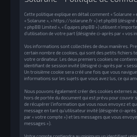
Cette politique explique en détail comment « Solarune » et
« Solarune », « https://solarune.fr ») et phpBB (désigné ci
« phpBB Limited », « Équipes phpBB ») utilisent n’import
d’utilisation de votre part (désignée ci-après par « vos i
Vos informations sont collectées de deux manières. Prem
certain nombre de cookies, qui sont des petits fichiers 
votre ordinateur. Les deux premiers cookies ne contiennen
identifiant de session invité (désigné ci-après par « ses
Un troisième cookie sera créé une fois que vous naviguere
informations sur les sujets que vous avez lus, ce qui am
Nous pouvons également créer des cookies externes au lo
hors de portée du document qui est prévu pour couvrir 
de récupérer l’information que vous nous envoyez et que n
message en tant qu’utilisateur invité (désignée ci-après 
par « votre compte ») et les messages que vous envoyez 
messages »).
Votre compte contiendra au minimum un identifiant uniqu