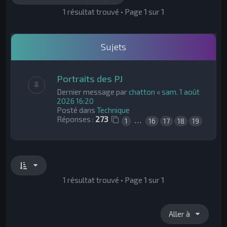
h
1 résultat trouvé • Page
1
sur
1
e
r
Sujets
Portraits des PJ
Dernier message par
chatton
«
sam. 1 août
2026 16:20
Posté dans
Technique
Réponses :
273
…
1
16
17
18
19
1 résultat trouvé • Page
1
sur
1
Aller à