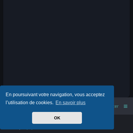
En poursuivant votre navigation, vous acceptez
l’utilisation de cookies.
En savoir plus
Index du forum
Nous contacter
OK
Powered by
phpBB
™
• Design by
PlanetStyles
Traduit par
phpBB-fr.com