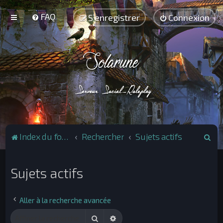
FAQ
S’enregistrer
Connexion
R
Index du forum
Rechercher
Sujets actifs
e
c
Sujets actifs
h
e
Aller à la recherche avancée
r
Rechercher
Recherche avancée
c