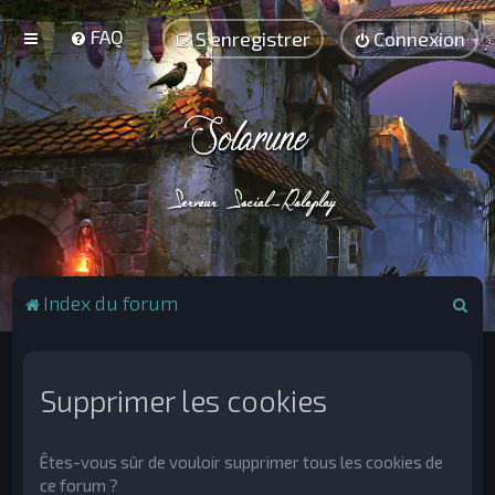
FAQ
S’enregistrer
Connexion
R
Index du forum
e
c
h
Supprimer les cookies
e
r
Êtes-vous sûr de vouloir supprimer tous les cookies de
c
ce forum ?