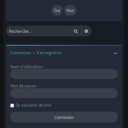
h
e
r
Rechercher
Recherche avancée
Connexion
•
S’enregistrer
Nom d’utilisateur :
Mot de passe :
Se souvenir de moi