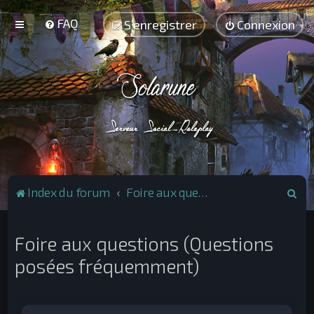
FAQ
S’enregistrer
Connexion
R
Index du forum
Foire aux questions (Questions posées fréquemment)
e
c
Foire aux questions (Questions
h
posées fréquemment)
e
r
c