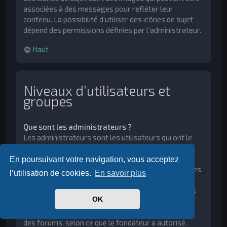
associées à des messages pour refléter leur
contenu. La possibilité d’utiliser des icônes de sujet
dépend des permissions définies par l’administrateur.
Haut
Niveaux d’utilisateurs et
groupes
Que sont les administrateurs ?
Les administrateurs sont les utilisateurs qui ont le
plus haut niveau de contrôle sur tout le forum. Ils
contrôlent tous les aspects du forum comme les
En poursuivant votre navigation, vous acceptez
permissions, le bannissement, la création de groupes
l’utilisation de cookies.
En savoir plus
d’utilisateurs ou de modérateurs, etc., selon les
permissions que le fondateur du forum a attribuées
OK
aux autres administrateurs. Ils peuvent aussi avoir
toutes les capacités de modération sur l’ensemble
des forums, selon ce que le fondateur a autorisé.